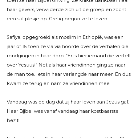
toen ze haar Bijbel ontving. Ze knikte dankbaar naar
haar gevers, verwijderde zich uit de groep en zocht
een stil plekje op. Gretig begon ze te lezen.
Safiya, opgegroeid als moslim in Ethiopië, was een
jaar of 15 toen ze via via hoorde over de verhalen die
rondgingen in haar dorp. “Er is hier iemand die vertelt
over Yesuus!” Net als haar vriendinnen ging ze naar
de man toe. Iets in haar verlangde naar meer. En dus
kwam ze terug en nam ze vriendinnen mee.
Vandaag was de dag dat zij haar leven aan Jezus gaf.
Haar Bijbel was vanaf vandaag haar kostbaarste
bezit!