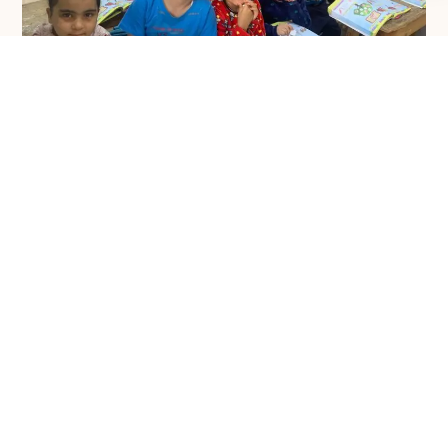
3 september 2024
Kinderproject Egypte – scholing
CONTACTGEGEVENS